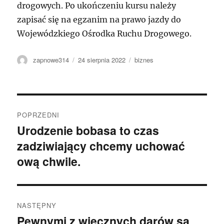
drogowych. Po ukończeniu kursu należy
zapisać się na egzanim na prawo jazdy do
Wojewódzkiego Ośrodka Ruchu Drogowego.
Autor
Data
Kategorie
zapnowe314
24 sierpnia 2022
biznes
publikacji
Nawigacja
POPRZEDNI
wpisu
Urodzenie bobasa to czas
Poprzedni
zadziwiający chcemy uchować
wpis:
ową chwile.
NASTĘPNY
Pewnymi z wiecznych darów są
Następny