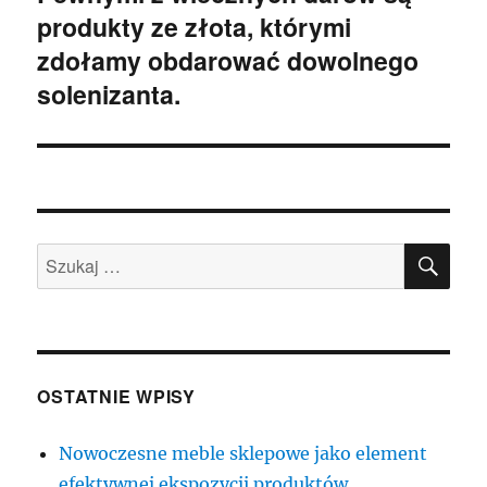
produkty ze złota, którymi
wpis:
zdołamy obdarować dowolnego
solenizanta.
SZU
Szukaj:
OSTATNIE WPISY
Nowoczesne meble sklepowe jako element
efektywnej ekspozycji produktów