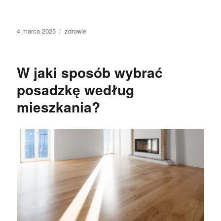
Data
Kategorie
4 marca 2025
zdrowie
publikacji
W jaki sposób wybrać
posadzkę według
mieszkania?