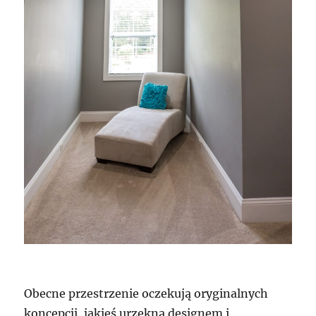
Obecne przestrzenie oczekują oryginalnych
koncepcji, jakieś urzekną designem i