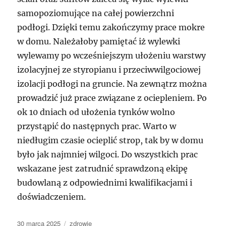
samopoziomujące na całej powierzchni
podłogi. Dzięki temu zakończymy prace mokre
w domu. Należałoby pamiętać iż wylewki
wylewamy po wcześniejszym ułożeniu warstwy
izolacyjnej ze styropianu i przeciwwilgociowej
izolacji podłogi na gruncie. Na zewnątrz można
prowadzić już prace związane z ociepleniem. Po
ok 10 dniach od ułożenia tynków wolno
przystąpić do następnych prac. Warto w
niedługim czasie ocieplić strop, tak by w domu
było jak najmniej wilgoci. Do wszystkich prac
wskazane jest zatrudnić sprawdzoną ekipę
budowlaną z odpowiednimi kwalifikacjami i
doświadczeniem.
Data
Kategorie
30 marca 2025
zdrowie