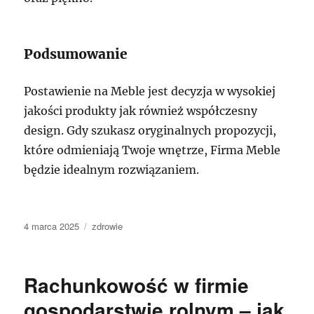
Podsumowanie
Postawienie na Meble jest decyzja w wysokiej
jakości produkty jak również współczesny
design. Gdy szukasz oryginalnych propozycji,
które odmieniają Twoje wnętrze, Firma Meble
będzie idealnym rozwiązaniem.
Data
Kategorie
4 marca 2025
zdrowie
publikacji
Rachunkowość w firmie
gospodarstwie rolnym – jak