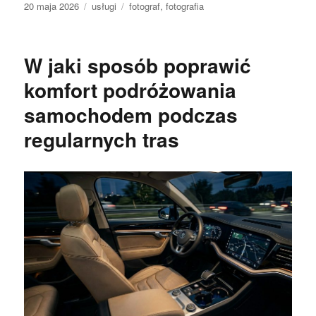
Data
Kategorie
Tagi
20 maja 2026
usługi
fotograf
,
fotografia
publikacji
W jaki sposób poprawić
komfort podróżowania
samochodem podczas
regularnych tras