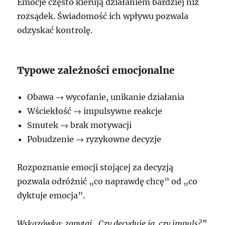
Emocje często kierują działaniem bardziej niż
rozsądek. Świadomość ich wpływu pozwala
odzyskać kontrolę.
Typowe zależności emocjonalne
Obawa → wycofanie, unikanie działania
Wściekłość → impulsywne reakcje
Smutek → brak motywacji
Pobudzenie → ryzykowne decyzje
Rozpoznanie emocji stojącej za decyzją
pozwala odróżnić „co naprawdę chcę” od „co
dyktuje emocja”.
Wskazówka: zapytaj „Czy decyduję ja, czy impuls?”