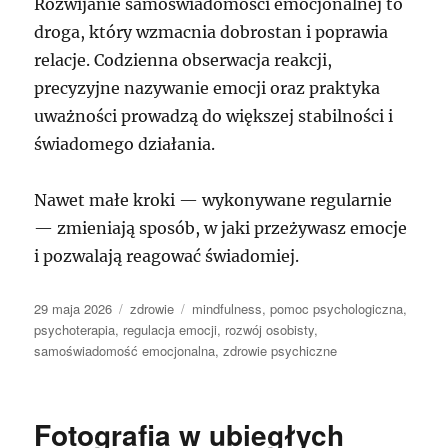
Rozwijanie samoświadomości emocjonalnej to
droga, który wzmacnia dobrostan i poprawia
relacje. Codzienna obserwacja reakcji,
precyzyjne nazywanie emocji oraz praktyka
uważności prowadzą do większej stabilności i
świadomego działania.
Nawet małe kroki — wykonywane regularnie
— zmieniają sposób, w jaki przeżywasz emocje
i pozwalają reagować świadomiej.
Data
Kategorie
Tagi
29 maja 2026
zdrowie
mindfulness
,
pomoc psychologiczna
,
publikacji
psychoterapia
,
regulacja emocji
,
rozwój osobisty
,
samoświadomość emocjonalna
,
zdrowie psychiczne
Fotografia w ubiegłych