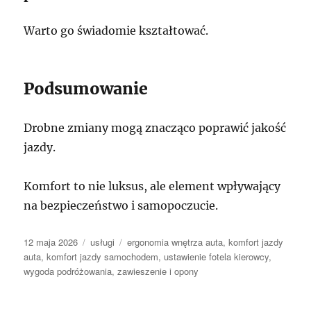
Warto go świadomie kształtować.
Podsumowanie
Drobne zmiany mogą znacząco poprawić jakość
jazdy.
Komfort to nie luksus, ale element wpływający
na bezpieczeństwo i samopoczucie.
Data
Kategorie
Tagi
12 maja 2026
usługi
ergonomia wnętrza auta
,
komfort jazdy
publikacji
auta
,
komfort jazdy samochodem
,
ustawienie fotela kierowcy
,
wygoda podróżowania
,
zawieszenie i opony