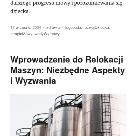
dalszego progresu mowy i porozumiewania się
dziecka.
Data
Kategorie
Tagi
17 września 2024
zdrowie
logopeda
,
rozwójDziecka
,
publikacji
terapiaMowy
,
wadyWymowy
Wprowadzenie do Relokacji
Maszyn: Niezbędne Aspekty
i Wyzwania