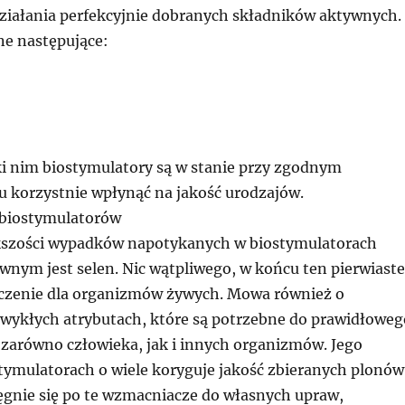
ziałania perfekcyjnie dobranych składników aktywnych.
ne następujące:
ki nim biostymulatory są w stanie przy zgodnym
 korzystnie wpłynąć na jakość urodzajów.
 biostymulatorów
kszości wypadków napotykanych w biostymulatorach
nym jest selen. Nic wątpliwego, w końcu ten pierwiast
czenie dla organizmów żywych. Mowa również o
zwykłych atrybutach, które są potrzebne do prawidłoweg
zarówno człowieka, jak i innych organizmów. Jego
tymulatorach o wiele koryguje jakość zbieranych plonów
ęgnie się po te wzmacniacze do własnych upraw,