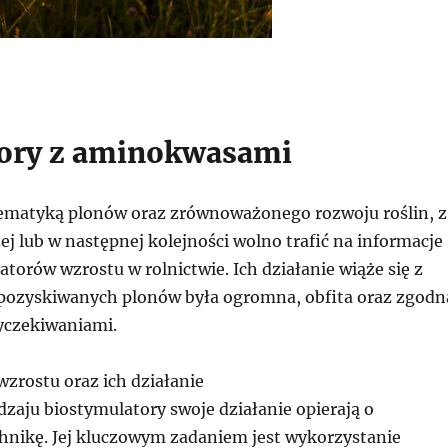
ory z aminokwasami
 tematyką plonów oraz zrównoważonego rozwoju roślin, z
j lub w następnej kolejności wolno trafić na informacje
torów wzrostu w rolnictwie. Ich działanie wiąże się z
 pozyskiwanych plonów była ogromna, obfita oraz zgodn
yczekiwaniami.
zrostu oraz ich działanie
zaju biostymulatory swoje działanie opierają o
hnikę. Jej kluczowym zadaniem jest wykorzystanie