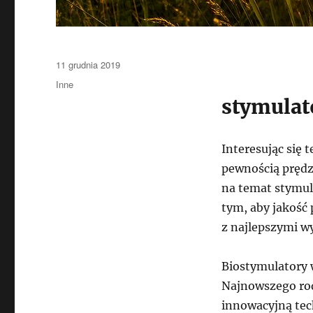
Data
11 grudnia 2019
publikacji
Kategorie
Inne
stymulat
Interesując się
pewnością prędze
na temat stymula
tym, aby jakość
z najlepszymi w
Biostymulatory w
Najnowszego rod
innowacyjną tec