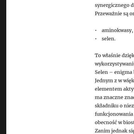
synergicznego d
Przeważnie są o
• aminokwasy,
• selen.
To właśnie dzię
wykorzystywaniu
Selen – enigma
Jednym z w wię
elementem aktyw
ma znaczne zna
składniku o nie
funkcjonowania 
obecność w bios
Zanim jednak si