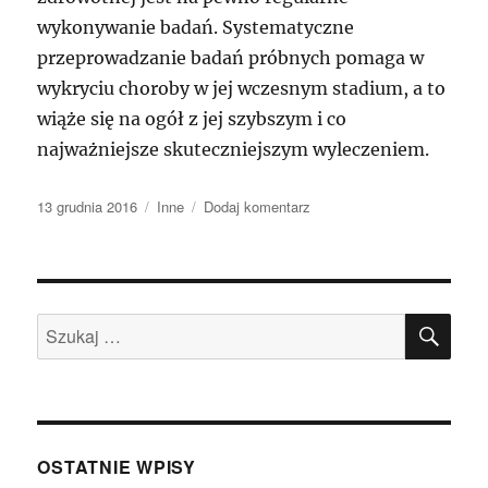
wykonywanie badań. Systematyczne
przeprowadzanie badań próbnych pomaga w
wykryciu choroby w jej wczesnym stadium, a to
wiąże się na ogół z jej szybszym i co
najważniejsze skuteczniejszym wyleczeniem.
Data
Kategorie
do
13 grudnia 2016
Inne
Dodaj komentarz
publikacji
co
to
jest
menopauza
SZU
Szukaj:
OSTATNIE WPISY