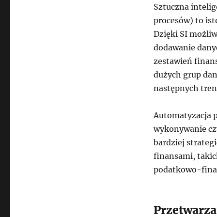
Sztuczna intelig
procesów) to ist
Dzięki SI możliw
dodawanie dany
zestawień finan
dużych grup dan
następnych tre
Automatyzacja p
wykonywanie czy
bardziej strateg
finansami, takic
podatkowo-fina
Przetwarz