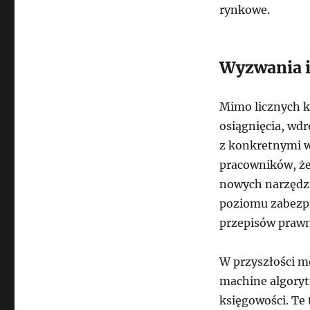
rynkowe.
Wyzwania i
Mimo licznych k
osiągnięcia, wdr
z konkretnymi 
pracowników, żeb
nowych narzędzi
poziomu zabezpi
przepisów praw
W przyszłości m
machine algoryt
księgowości. Te