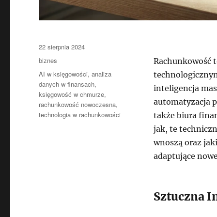
Data
22 sierpnia 2024
publikacji
Kategorie
biznes
Rachunkowość to
Tagi
AI w księgowości
,
analiza
technologicznym
danych w finansach
,
inteligencja ma
księgowość w chmurze
,
automatyzacja p
rachunkowość nowoczesna
,
technologia w rachunkowości
także biura fin
jak, te technicz
wnoszą oraz jak
adaptujące nowe
Sztuczna I