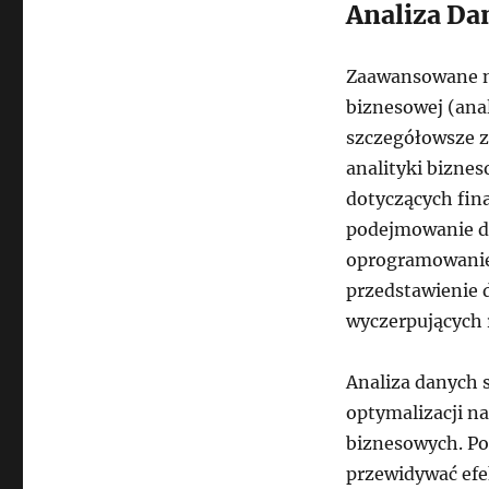
Analiza Dan
Zaawansowane na
biznesowej (ana
szczegółowsze z
analityki bizne
dotyczących fin
podejmowanie dec
oprogramowanie 
przedstawienie 
wyczerpujących 
Analiza danych s
optymalizacji n
biznesowych. Po
przewidywać efe