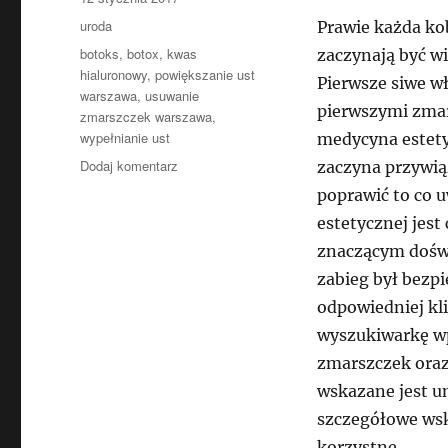
publikacji
Kategorie
uroda
Prawie każda ko
Tagi
botoks
,
botox
,
kwas
zaczynają być wi
hialuronowy
,
powiększanie ust
Pierwsze siwe wł
warszawa
,
usuwanie
pierwszymi zma
zmarszczek warszawa
,
wypełnianie ust
medycyna estety
do
Dodaj komentarz
zaczyna przywią
Jak
poprawić to co 
poprawić
estetycznej jest
swoją
naturę?
znaczącym doświ
–
zabieg był bezp
medycyna
odpowiedniej kl
estetyczna
wyszukiwarkę wp
zmarszczek oraz
wskazane jest u
szczegółowe wska
korzystne.