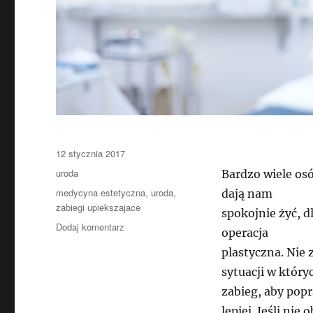
Data
12 stycznia 2017
publikacji
Kategorie
uroda
Bardzo wiele os
Tagi
medycyna estetyczna
,
uroda
,
dają nam
zabiegi upiekszajace
spokojnie żyć, 
do
Dodaj komentarz
operacja
Operacja
plastyczna. Nie 
plastyczna
dla
sytuacji w który
każdego
zabieg, aby popr
lepiej. Jeśli nie 