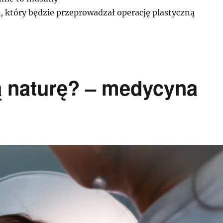
, który będzie przeprowadzał operację plastyczną
ą naturę? – medycyna