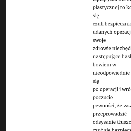
plastycznej to k
się
czuli bezpieczni
udanych operacj
swoje
zdrowie niezbęd
następujące has
bowiem w
nieodpowiednie r
się
po operacji i wr
poczucie
pewności, że ws
przeprowadzić
odsysanie tłuszc
czuć się bezpie