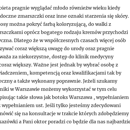
bieta pragnie wyglądać młodo równieżw wieku kiedy
doczne zmarszczki oraz inne oznaki starzenia się skóry.
osy można pokryć farbą koloryzującą, do walki z
rszczkami oprócz bogatego rodzaju kremów przychodzi
czna. Dlatego że w współczesnych czasach więcej osób
zywać coraz większą uwagę do urody oraz pragnie
uważa za niekorzystne, dostęp do klinik medycyny
 coraz większy. Ważne jest jednak by wybrać osobę z
adczeniem, kompetencją oraz kwalifikacjami tak by
ieczny a także wykonany poprawnie. Jeżeli szukamy
iniki w Warszawie możemy wykorzystać w tym celu
isując takie słowa jak botoks Warszawa , wypełnianiem
 wypełnianiem ust. Jeśli tylko jesteśmy zdecydowani
mówić się na konsultacje w trakcie których zdobędziemy
zówki a Pani oktor poradzi co będzie dla nas najbardzie