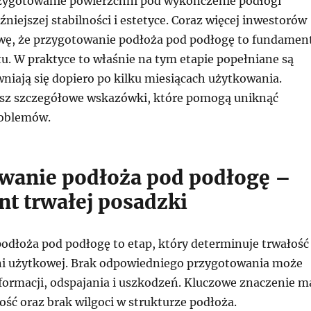
zygotowanie powierzchni pod wykończenie podłogi
óźniejszej stabilności i estetyce. Coraz więcej inwestorów
awę, że przygotowanie podłoża pod podłogę to fundamen
. W praktyce to właśnie na tym etapie popełniane są
wniają się dopiero po kilku miesiącach użytkowania.
esz szczegółowe wskazówki, które pomogą uniknąć
oblemów.
wanie podłoża pod podłogę –
t trwałej posadzki
odłoża pod podłogę to etap, który determinuje trwałość
ni użytkowej. Brak odpowiedniego przygotowania może
formacji, odspajania i uszkodzeń. Kluczowe znaczenie m
ość oraz brak wilgoci w strukturze podłoża.