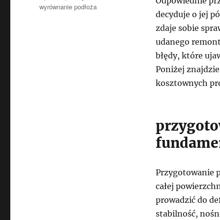
Odpowiednie pr
wyrównanie podłoża
decyduje o jej p
zdaje sobie spr
udanego remontu
błędy, które uja
Poniżej znajdzi
kosztownych pr
przygoto
fundamen
Przygotowanie p
całej powierzch
prowadzić do de
stabilność, nośn