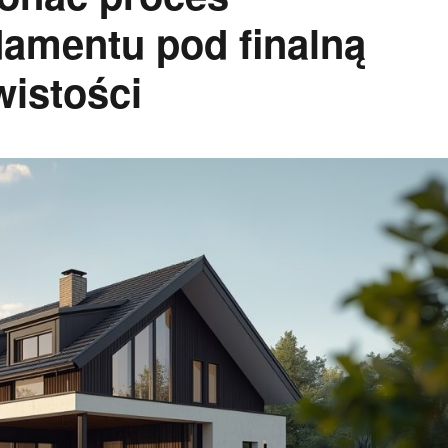
amentu pod finalną
istości