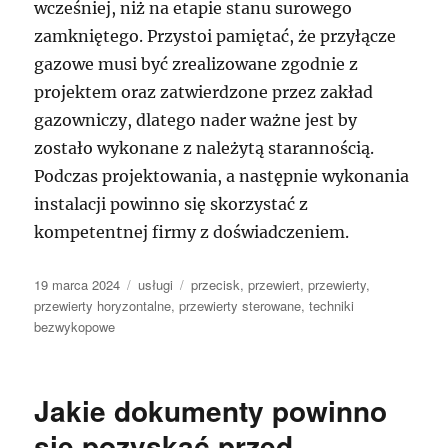
wcześniej, niż na etapie stanu surowego
zamkniętego. Przystoi pamiętać, że przyłącze
gazowe musi być zrealizowane zgodnie z
projektem oraz zatwierdzone przez zakład
gazowniczy, dlatego nader ważne jest by
zostało wykonane z należytą starannością.
Podczas projektowania, a następnie wykonania
instalacji powinno się skorzystać z
kompetentnej firmy z doświadczeniem.
Data
Kategorie
Tagi
19 marca 2024
usługi
przecisk
,
przewiert
,
przewierty
,
publikacji
przewierty horyzontalne
,
przewierty sterowane
,
techniki
bezwykopowe
Jakie dokumenty powinno
się pozyskać przed