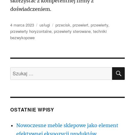
skorzystać z kompetentnej firmy z
doświadczeniem.
Data
Kategorie
Tagi
4 marca 2023
usługi
przecisk
,
przewiert
,
przewierty
,
publikacji
przewierty horyzontalne
,
przewierty sterowane
,
techniki
bezwykopowe
SZU
Szukaj:
OSTATNIE WPISY
Nowoczesne meble sklepowe jako element
efektywnej ekspozycji produktów