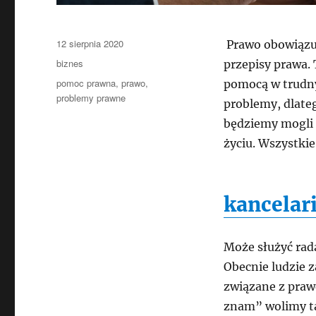
Data
12 sierpnia 2020
Prawo obowiązuj
publikacji
Kategorie
biznes
przepisy prawa. 
Tagi
pomoc prawna
,
prawo
,
pomocą w trudny
problemy prawne
problemy, dlate
będziemy mogli 
życiu. Wszystki
kancelar
Może służyć rad
Obecnie ludzie 
związane z praw
znam” wolimy ta