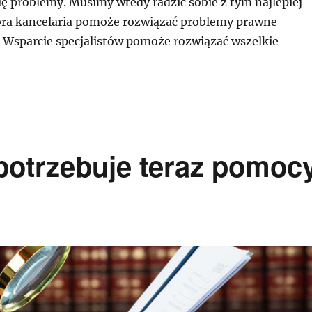
ię problemy. Musimy wtedy radzić sobie z tym najlepiej
ra kancelaria pomoże rozwiązać problemy prawne
. Wsparcie specjalistów pomoże rozwiązać wszelkie
potrzebuje teraz pomoc