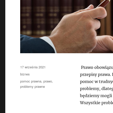
Data
17 września 2021
Prawo obowiązuj
publikacji
Kategorie
biznes
przepisy prawa. 
Tagi
pomoc prawna
,
prawo
,
pomoc w trudnyc
problemy prawne
problemy, dlate
będziemy mogli 
Wszystkie probl