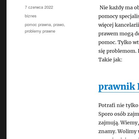
Data
7 czerwca 2022
Nie każdy ma ob
publikacji
Kategorie
biznes
pomocy specjalis
Tagi
pomoc prawna
,
prawo
,
więcej kancelari
problemy prawne
prawem mogą dop
pomoc. Tylko wt
się problemom.
Takie jak:
prawnik
Potrafi nie tylk
Sporo osób zajm
zajmują. Wiemy,
znamy. Wolimy w