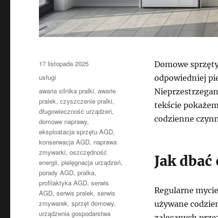
Data
17 listopada 2025
Domowe sprzęty 
publikacji
Kategorie
usługi
odpowiedniej pie
Tagi
awaria silnika pralki
,
awarie
Nieprzestrzegan
pralek
,
czyszczenie pralki
,
tekście pokażem
długowieczność urządzeń
,
codzienne czynn
domowe naprawy
,
eksploatacja sprzętu AGD
,
konserwacja AGD
,
naprawa
zmywarki
,
oszczędność
Jak dbać
energii
,
pielęgnacja urządzeń
,
porady AGD
,
pralka
,
profilaktyka AGD
,
serwis
Regularne mycie
AGD
,
serwis pralek
,
serwis
zmywarek
,
sprzęt domowy
,
używane codzien
urządzenia gospodarstwa
zalecanych prze