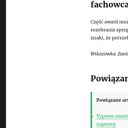
fachowc
Część awarii mo
rozebrania sprzę
znaki, że potrze
Wskazówka: Zanim
Powiązan
Powiązane ar
Typowe awarie
naprawy