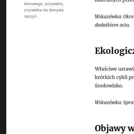
domowego
,
zmywarka
,
zmywarka nie domywa
naczyń
Wskazówka: Okres
dodatkiem octu.
Ekologic
Właściwe ustawi
krótkich cykli p
środowisko.
Wskazówka: Spraw
Objawy w