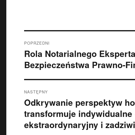
Nawigacja
POPRZEDNI
wpisu
Rola Notarialnego Eksperta:
Poprzedni
wpis:
Bezpieczeństwa Prawno-F
NASTĘPNY
Odkrywanie perspektyw ho
Następny
wpis:
transformuje indywidualne
ekstraordynaryjny i zadziw