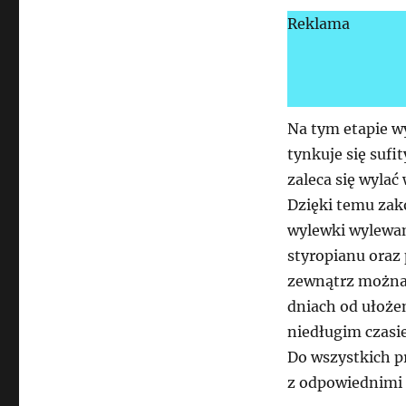
Reklama
Na tym etapie w
tynkuje się sufi
zaleca się wyla
Dzięki temu za
wylewki wylewam
styropianu oraz 
zewnątrz można 
dniach od ułoże
niedługim czasie
Do wszystkich p
z odpowiednimi 