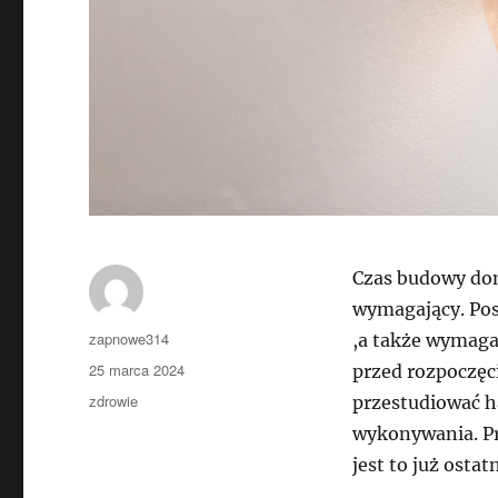
Czas budowy dom
wymagający. Po
Autor
zapnowe314
,a także wymaga 
Data
25 marca 2024
przed rozpoczęc
publikacji
Kategorie
zdrowie
przestudiować h
wykonywania. Pr
jest to już osta