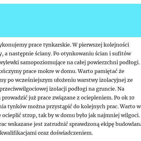
ykonujemy prace tynkarskie. W pierwszej kolejności
ty, a następnie ściany. Po otynkowaniu ścian i sufitów
ć wylewki samopoziomujące na całej powierzchni podłogi.
kończymy prace mokre w domu. Warto pamiętać że
y po wcześniejszym ułożeniu warstwy izolacyjnej ze
przeciwwilgociowej izolacji podłogi na gruncie. Na
prowadzić już prace związane z ociepleniem. Po ok 10
nia tynków można przystąpić do kolejnych prac. Warto w
 ocieplić strop, tak by w domu było jak najmniej wilgoci.
rac wskazane jest zatrudnić sprawdzoną ekipę budowlan
kwalifikacjami oraz doświadczeniem.