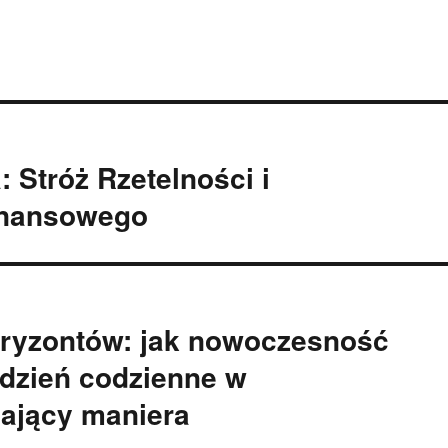
 Stróż Rzetelności i
inansowego
ryzontów: jak nowoczesność
 dzień codzienne w
iający maniera