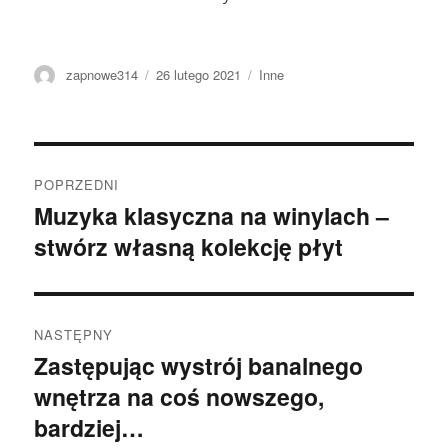
Autor
Data
Kategorie
zapnowe314
26 lutego 2021
Inne
publikacji
Nawigacja
POPRZEDNI
wpisu
Muzyka klasyczna na winylach –
Poprzedni
stwórz własną kolekcję płyt
wpis:
NASTĘPNY
Zastępując wystrój banalnego
Następny
wnętrza na coś nowszego,
wpis:
bardziej…