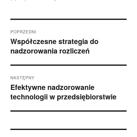
publikacji
Nawigacja
POPRZEDNI
wpisu
Współczesne strategia do
Poprzedni
nadzorowania rozliczeń
wpis:
NASTĘPNY
Efektywne nadzorowanie
Następny
technologii w przedsiębiorstwie
wpis: