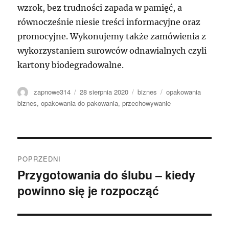
wzrok, bez trudności zapada w pamięć, a
równocześnie niesie treści informacyjne oraz
promocyjne. Wykonujemy także zamówienia z
wykorzystaniem surowców odnawialnych czyli
kartony biodegradowalne.
Autor
Data
Kategorie
Tagi
zapnowe314
28 sierpnia 2020
biznes
opakowania
publikacji
biznes
,
opakowania do pakowania
,
przechowywanie
Nawigacja
POPRZEDNI
wpisu
Przygotowania do ślubu – kiedy
Poprzedni
powinno się je rozpocząć
wpis: