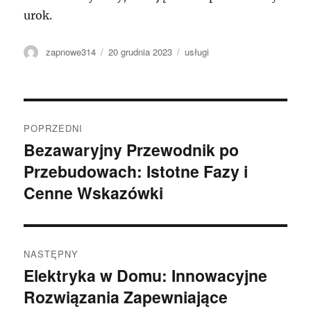
urok.
Autor
Data
Kategorie
zapnowe314
20 grudnia 2023
usługi
publikacji
Nawigacja
POPRZEDNI
wpisu
Bezawaryjny Przewodnik po
Poprzedni
Przebudowach: Istotne Fazy i
wpis:
Cenne Wskazówki
NASTĘPNY
Elektryka w Domu: Innowacyjne
Następny
Rozwiązania Zapewniające
wpis: