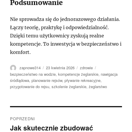
Podsumowanie
Nie sprowadza się do jednorazowego działania.
Łączy teorię, praktykę i odpowiedzialność.
Dzięki temu użytkownicy zyskują realne
kompetencje. To inwestycja w bezpieczeństwo i
komfort.
Autor
Data
Kategorie
Tagi
zapnowe314
23 kwietnia 2026
zdrowie
publikacji
bezpieczeństwo na wodzie
,
kompetencje żeglarskie
,
nawigacja
śródlądowa
,
planowanie rejsów
,
pływanie rekreacyjne
,
przygotowanie do rejsu
,
szkolenie żeglarskie
,
żeglarstwo
Nawigacja
POPRZEDNI
wpisu
Jak skutecznie zbudować
Poprzedni