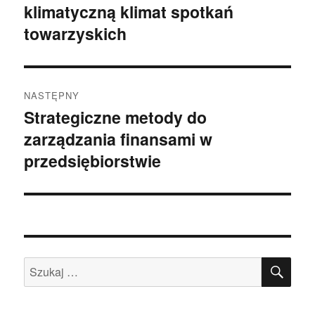
klimatyczną klimat spotkań
wpis:
towarzyskich
NASTĘPNY
Strategiczne metody do
Następny
zarządzania finansami w
wpis:
przedsiębiorstwie
SZU
Szukaj: