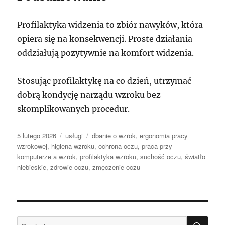
Profilaktyka widzenia to zbiór nawyków, która
opiera się na konsekwencji. Proste działania
oddziałują pozytywnie na komfort widzenia.
Stosując profilaktykę na co dzień, utrzymać
dobrą kondycję narządu wzroku bez
skomplikowanych procedur.
Data
Kategorie
Tagi
5 lutego 2026
usługi
dbanie o wzrok
,
ergonomia pracy
publikacji
wzrokowej
,
higiena wzroku
,
ochrona oczu
,
praca przy
komputerze a wzrok
,
profilaktyka wzroku
,
suchość oczu
,
światło
niebieskie
,
zdrowie oczu
,
zmęczenie oczu
SZU
Szukaj: