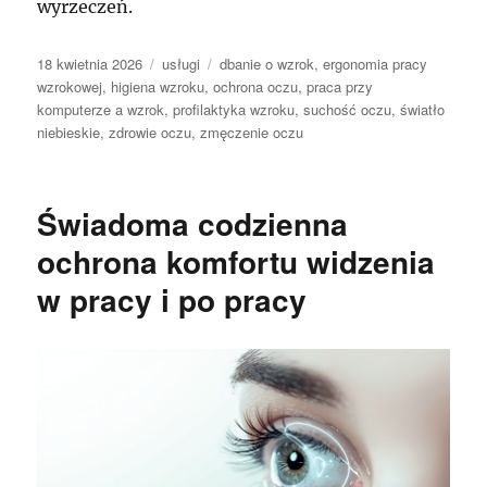
wyrzeczeń.
Data
Kategorie
Tagi
18 kwietnia 2026
usługi
dbanie o wzrok
,
ergonomia pracy
publikacji
wzrokowej
,
higiena wzroku
,
ochrona oczu
,
praca przy
komputerze a wzrok
,
profilaktyka wzroku
,
suchość oczu
,
światło
niebieskie
,
zdrowie oczu
,
zmęczenie oczu
Świadoma codzienna
ochrona komfortu widzenia
w pracy i po pracy