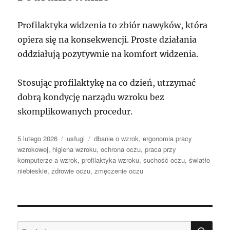
Profilaktyka widzenia to zbiór nawyków, która
opiera się na konsekwencji. Proste działania
oddziałują pozytywnie na komfort widzenia.
Stosując profilaktykę na co dzień, utrzymać
dobrą kondycję narządu wzroku bez
skomplikowanych procedur.
Data
Kategorie
Tagi
5 lutego 2026
usługi
dbanie o wzrok
,
ergonomia pracy
publikacji
wzrokowej
,
higiena wzroku
,
ochrona oczu
,
praca przy
komputerze a wzrok
,
profilaktyka wzroku
,
suchość oczu
,
światło
niebieskie
,
zdrowie oczu
,
zmęczenie oczu
SZU
Szukaj: