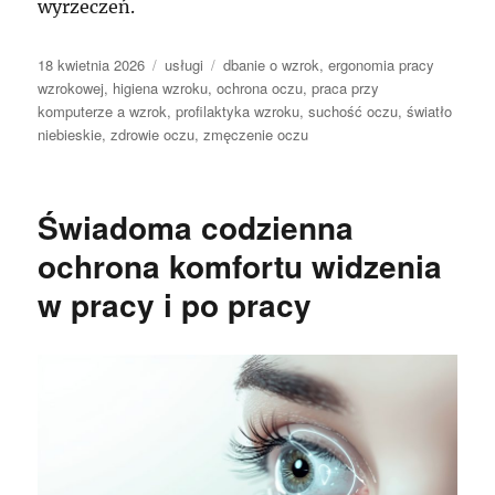
wyrzeczeń.
Data
Kategorie
Tagi
18 kwietnia 2026
usługi
dbanie o wzrok
,
ergonomia pracy
publikacji
wzrokowej
,
higiena wzroku
,
ochrona oczu
,
praca przy
komputerze a wzrok
,
profilaktyka wzroku
,
suchość oczu
,
światło
niebieskie
,
zdrowie oczu
,
zmęczenie oczu
Świadoma codzienna
ochrona komfortu widzenia
w pracy i po pracy