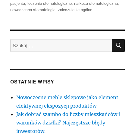
publikacji
pacjenta
,
leczenie stomatologiczne
,
narkoza stomatologiczna
,
nowoczesna stomatologia
,
znieczulenie ogólne
SZU
Szukaj:
OSTATNIE WPISY
Nowoczesne meble sklepowe jako element
efektywnej ekspozycji produktów
Jak dobrać szambo do liczby mieszkańców i
warunków działki? Najczęstsze błędy
inwestorów.