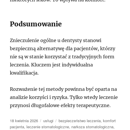
Podsumowanie
Znieczulenie ogólne u dentysty stanowi
bezpieczną alternatywę dla pacjentów, którzy
nie są w stanie korzystać z tradycyjnych form
leczenia. Kluczem jest indywidualna
kwalifikacja.
Rozważenie tej metody powinna być oparta na
analizie korzyści i ryzyka. Tylko wtedy leczenie
przynosi długofalowe efekty terapeutyczne.
Data
Kategorie
Tagi
18 kwietnia 2026
usługi
bezpieczeństwo leczenia
,
komfort
publikacji
pacjenta
,
leczenie stomatologiczne
,
narkoza stomatologiczna
,