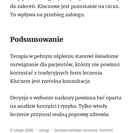
do zaleceń. Kluczowe jest pozostanie na czczo.
To wpływa na przebieg zabiegu.
Podsumowanie
Terapia w pełnym uśpieniu stanowi świadome
rozwiązanie dla pacjentów, którzy nie powinni
korzystać z tradycyjnych form leczenia.
Kluczem jest rzetelna konsultacja.
Decyzja o wyborze narkozy powinna być oparta
na analizie korzyści i ryzyka. Tylko wtedy
leczenie przynosi realną poprawę zdrowia.
Data
Kategorie
Tagi
5 lutego 2026
usługi
bezpieczeństwo leczenia
,
komfort