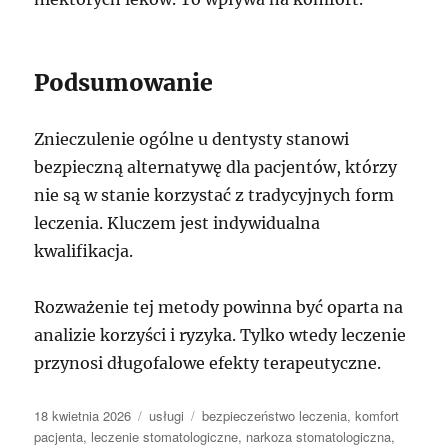
Podsumowanie
Znieczulenie ogólne u dentysty stanowi
bezpieczną alternatywę dla pacjentów, którzy
nie są w stanie korzystać z tradycyjnych form
leczenia. Kluczem jest indywidualna
kwalifikacja.
Rozważenie tej metody powinna być oparta na
analizie korzyści i ryzyka. Tylko wtedy leczenie
przynosi długofalowe efekty terapeutyczne.
Data
Kategorie
Tagi
18 kwietnia 2026
usługi
bezpieczeństwo leczenia
,
komfort
publikacji
pacjenta
,
leczenie stomatologiczne
,
narkoza stomatologiczna
,