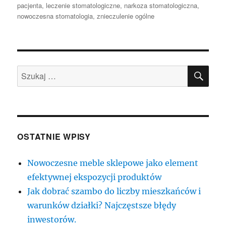
publikacji
pacjenta
,
leczenie stomatologiczne
,
narkoza stomatologiczna
,
nowoczesna stomatologia
,
znieczulenie ogólne
SZU
Szukaj:
OSTATNIE WPISY
Nowoczesne meble sklepowe jako element
efektywnej ekspozycji produktów
Jak dobrać szambo do liczby mieszkańców i
warunków działki? Najczęstsze błędy
inwestorów.