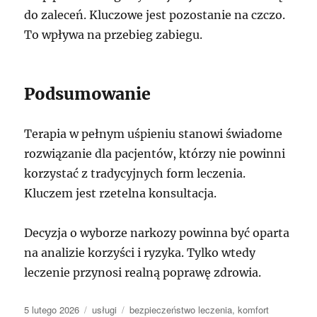
do zaleceń. Kluczowe jest pozostanie na czczo.
To wpływa na przebieg zabiegu.
Podsumowanie
Terapia w pełnym uśpieniu stanowi świadome
rozwiązanie dla pacjentów, którzy nie powinni
korzystać z tradycyjnych form leczenia.
Kluczem jest rzetelna konsultacja.
Decyzja o wyborze narkozy powinna być oparta
na analizie korzyści i ryzyka. Tylko wtedy
leczenie przynosi realną poprawę zdrowia.
Data
Kategorie
Tagi
5 lutego 2026
usługi
bezpieczeństwo leczenia
,
komfort